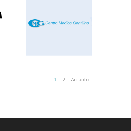
1
2
Accanto