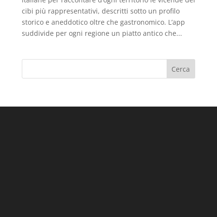
cibi più rappresentativi, descritti sotto un profilo
storico e aneddotico oltre che gastronomico. L’app
suddivide per ogni regione un piatto antico che...